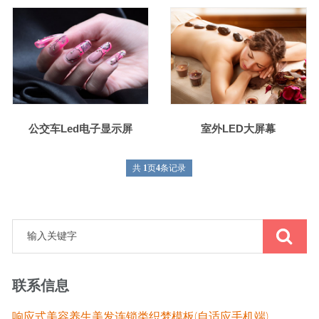
公交车Led电子显示屏
室外LED大屏幕
共
1
页
4
条记录
联系信息
响应式美容养生美发连锁类织梦模板(自适应手机端)