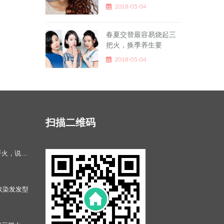
2018-05-04
春夏交替最容易烧起三
把火，换季养生要
2018-05-04
扫描二维码
养肝四部曲！大动肝火，说的就是这时候
款染发发型